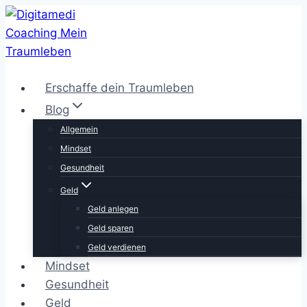
Zum
Inhalt
springen
Erschaffe dein Traumleben
Blog
Allgemein
Mindset
Gesundheit
Geld
Geld anlegen
Geld sparen
Geld verdienen
Mindset
Gesundheit
Geld