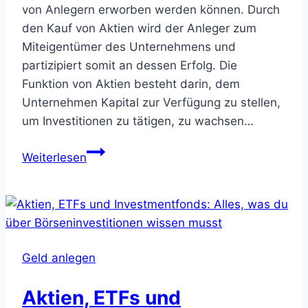
von Anlegern erworben werden können. Durch
den Kauf von Aktien wird der Anleger zum
Miteigentümer des Unternehmens und
partizipiert somit an dessen Erfolg. Die
Funktion von Aktien besteht darin, dem
Unternehmen Kapital zur Verfügung zu stellen,
um Investitionen zu tätigen, zu wachsen…
Alles
Weiterlesen
über
Aktien
und
ETFs:
Chancen,
Geld anlegen
Risiken
und
Aktien, ETFs und
Tipps