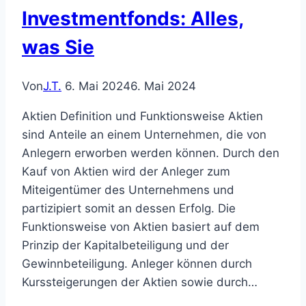
Investmentfonds: Alles,
was Sie
Von
J.T.
6. Mai 2024
6. Mai 2024
Aktien Definition und Funktionsweise Aktien
sind Anteile an einem Unternehmen, die von
Anlegern erworben werden können. Durch den
Kauf von Aktien wird der Anleger zum
Miteigentümer des Unternehmens und
partizipiert somit an dessen Erfolg. Die
Funktionsweise von Aktien basiert auf dem
Prinzip der Kapitalbeteiligung und der
Gewinnbeteiligung. Anleger können durch
Kurssteigerungen der Aktien sowie durch…