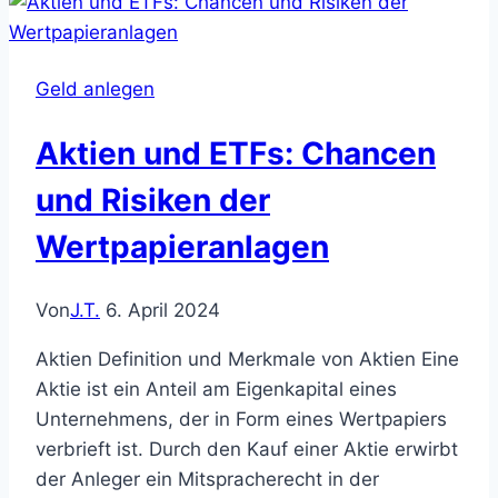
Aktien,
ETFs
und
Geld anlegen
Investmentfonds:
Chancen,
Aktien und ETFs: Chancen
Risiken
und
und Risiken der
Unterschiede
Wertpapieranlagen
Von
J.T.
6. April 2024
Aktien Definition und Merkmale von Aktien Eine
Aktie ist ein Anteil am Eigenkapital eines
Unternehmens, der in Form eines Wertpapiers
verbrieft ist. Durch den Kauf einer Aktie erwirbt
der Anleger ein Mitspracherecht in der