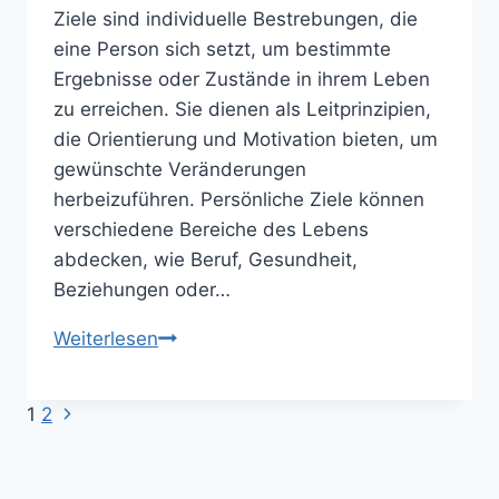
Ziele sind individuelle Bestrebungen, die
eine Person sich setzt, um bestimmte
Ergebnisse oder Zustände in ihrem Leben
zu erreichen. Sie dienen als Leitprinzipien,
die Orientierung und Motivation bieten, um
gewünschte Veränderungen
herbeizuführen. Persönliche Ziele können
verschiedene Bereiche des Lebens
abdecken, wie Beruf, Gesundheit,
Beziehungen oder…
Die
Weiterlesen
Bedeutung
und
Nächste
Seitennavigation
1
2
Umsetzung
Seite
von
persönlichen