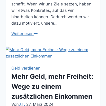
schafft. Wenn wir uns Ziele setzen, haben
wir etwas Konkretes, auf das wir
hinarbeiten können. Dadurch werden wir
dazu motiviert, unsere…
Erfolgreich
Weiterlesen
Ziele
setzen:
Der
Weg
zur
Geld verdienen
persönlichen
Mehr Geld, mehr Freiheit:
Entwicklung
Wege zu einem
zusätzlichen Einkommen
Von
J.T.
27. März 2024