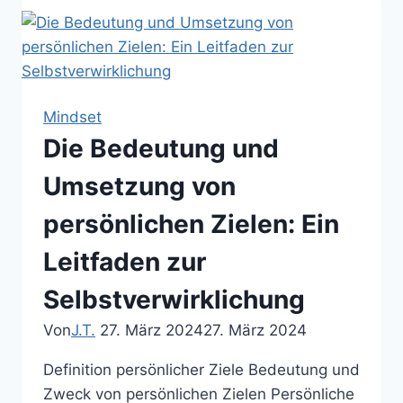
mehr
Freiheit:
Wege
zu
einem
Mindset
zusätzlichen
Die Bedeutung und
Einkommen
Umsetzung von
persönlichen Zielen: Ein
Leitfaden zur
Selbstverwirklichung
Von
J.T.
27. März 2024
27. März 2024
Definition persönlicher Ziele Bedeutung und
Zweck von persönlichen Zielen Persönliche