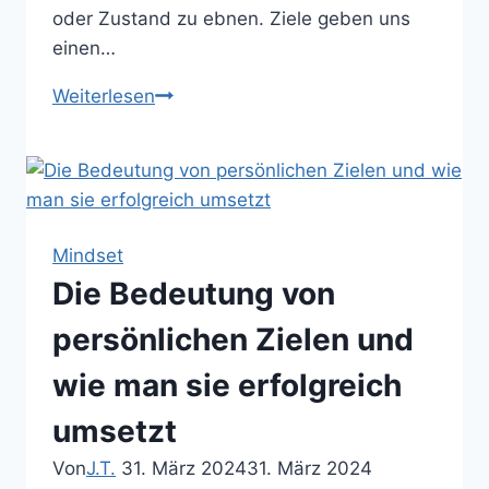
oder Zustand zu ebnen. Ziele geben uns
einen…
Ziele
Weiterlesen
setzen
und
erreichen:
Der
Weg
Mindset
zum
Die Bedeutung von
persönlichen
Erfolg
persönlichen Zielen und
wie man sie erfolgreich
umsetzt
Von
J.T.
31. März 2024
31. März 2024