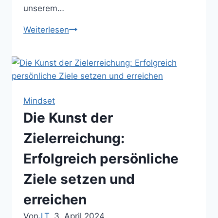
unserem…
Erfolgreich
Weiterlesen
Ziele
setzen
und
erreichen:
Strategien
Mindset
und
Die Kunst der
Hindernisse
Zielerreichung:
Erfolgreich persönliche
Ziele setzen und
erreichen
Von
J.T.
3. April 2024