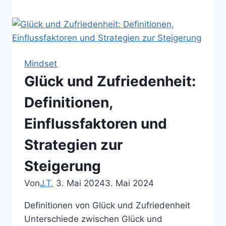
und
Zufriedenheit:
Die
Suche
nach
Mindset
innerer
Glück und Zufriedenheit:
Erfüllung
Definitionen,
Einflussfaktoren und
Strategien zur
Steigerung
Von
J.T.
3. Mai 2024
3. Mai 2024
Definitionen von Glück und Zufriedenheit
Unterschiede zwischen Glück und