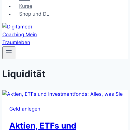
Kurse
Shop und DL
Liquidität
Geld anlegen
Aktien, ETFs und