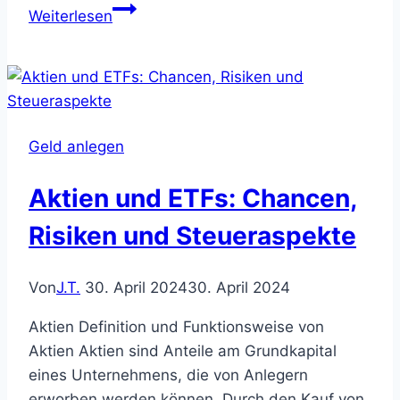
Aktien,
Weiterlesen
ETFs
und
Investmentfonds:
Alles,
was
Geld anlegen
Sie
Aktien und ETFs: Chancen,
Risiken und Steueraspekte
Von
J.T.
30. April 2024
30. April 2024
Aktien Definition und Funktionsweise von
Aktien Aktien sind Anteile am Grundkapital
eines Unternehmens, die von Anlegern
erworben werden können. Durch den Kauf von