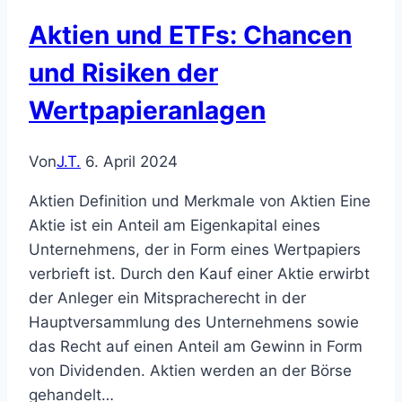
Chancen,
Aktien und ETFs: Chancen
Risiken
und
und Risiken der
Unterschiede
Wertpapieranlagen
Von
J.T.
6. April 2024
Aktien Definition und Merkmale von Aktien Eine
Aktie ist ein Anteil am Eigenkapital eines
Unternehmens, der in Form eines Wertpapiers
verbrieft ist. Durch den Kauf einer Aktie erwirbt
der Anleger ein Mitspracherecht in der
Hauptversammlung des Unternehmens sowie
das Recht auf einen Anteil am Gewinn in Form
von Dividenden. Aktien werden an der Börse
gehandelt…