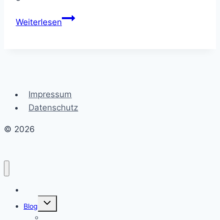
Aktien
Weiterlesen
und
ETFs:
Chancen
und
Risiken
Impressum
der
Datenschutz
Wertpapieranlagen
© 2026
Erschaffe dein Traumleben
Untermenü
Blog
umschalten
Allgemein