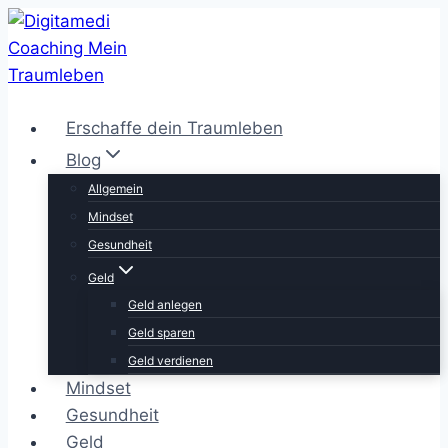
Zum
Inhalt
springen
Erschaffe dein Traumleben
Blog
Allgemein
Mindset
Gesundheit
Geld
Geld anlegen
Geld sparen
Geld verdienen
Mindset
Gesundheit
Geld