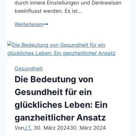
durch innere Einstellungen und Denkweisen
beeinflusst werden. Es ist…
Die
Weiterlesen
Kunst
des
Glücks:
Eine
Reise
Gesundheit
zur
Die Bedeutung von
inneren
Zufriedenheit
Gesundheit für ein
glückliches Leben: Ein
ganzheitlicher Ansatz
Von
J.T.
30. März 2024
30. März 2024