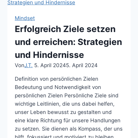
Schritte
zur
Mindset
Umsetzung
Erfolgreich Ziele setzen
von
Ideen
und erreichen: Strategien
in
und Hindernisse
Taten
Von
J.T.
5. April 2024
5. April 2024
Definition von persönlichen Zielen
Bedeutung und Notwendigkeit von
persönlichen Zielen Persönliche Ziele sind
wichtige Leitlinien, die uns dabei helfen,
unser Leben bewusst zu gestalten und
eine klare Richtung für unsere Handlungen
zu setzen. Sie dienen als Kompass, der uns
hilft, fokussiert und motiviert zu bleiben,