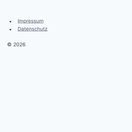
Impressum
Datenschutz
© 2026
Erschaffe dein Traumleben
Untermenü
Blog
umschalten
Allgemein
Mindset
Gesundheit
Untermenü
Geld
umschalten
Geld anlegen