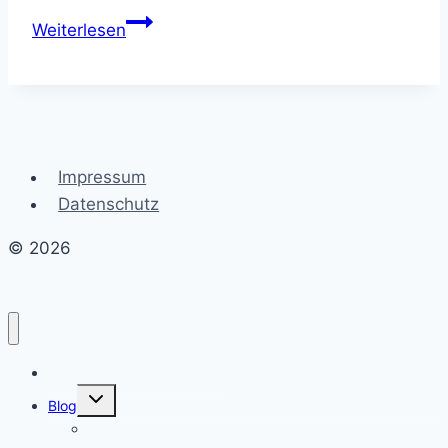
Die
Weiterlesen
Kraft
der
Bewegung:
Gesundheit
durch
Impressum
Aktivität
Datenschutz
© 2026
Erschaffe dein Traumleben
Untermenü
Blog
umschalten
Allgemein