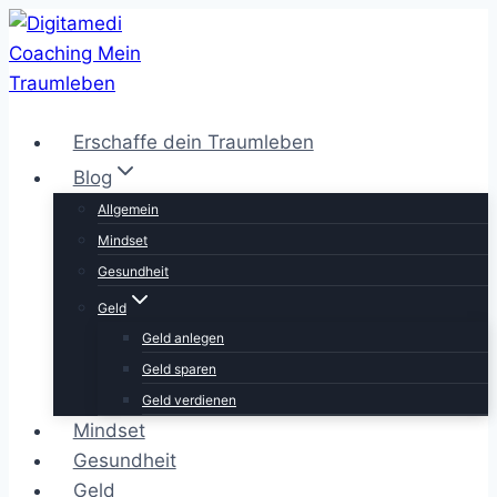
Zum
Inhalt
springen
Erschaffe dein Traumleben
Blog
Allgemein
Mindset
Gesundheit
Geld
Geld anlegen
Geld sparen
Geld verdienen
Mindset
Gesundheit
Geld