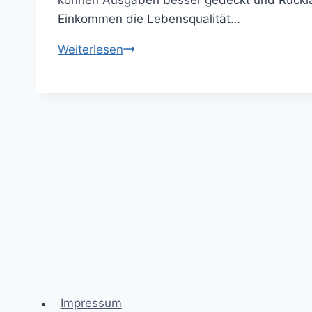
können Ausgaben besser gedeckt und Rücklag
Einkommen die Lebensqualität…
Mehr
Weiterlesen
Geld,
mehr
Freiheit:
Wege
zu
einem
zusätzlichen
Einkommen
Impressum