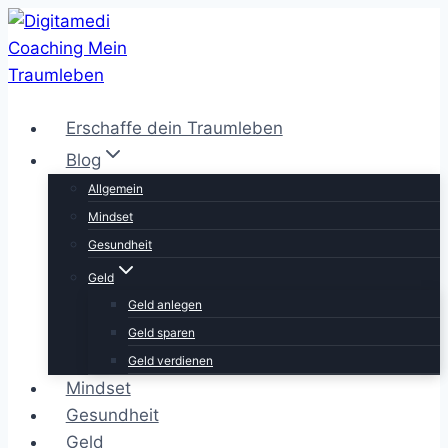
Zum
Inhalt
springen
Erschaffe dein Traumleben
Blog
Allgemein
Mindset
Gesundheit
Geld
Geld anlegen
Geld sparen
Geld verdienen
Mindset
Gesundheit
Geld