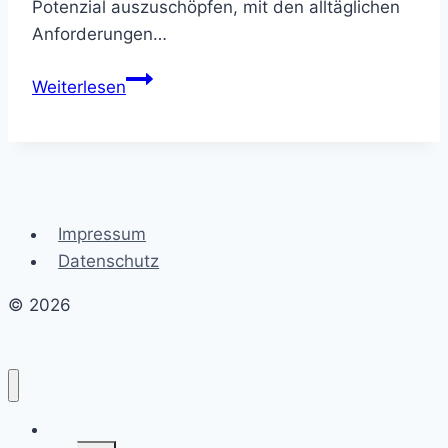
Potenzial auszuschöpfen, mit den alltäglichen
Anforderungen…
Die
Weiterlesen
Bedeutung
von
Gesundheit
für
das
Impressum
persönliche
Datenschutz
Glück:
Ein
© 2026
ganzheitlicher
Ansatz
Erschaffe dein Traumleben