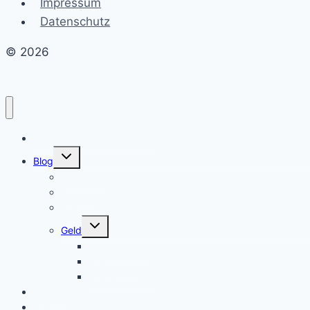
Impressum
Datenschutz
© 2026
Erschaffe dein Traumleben
Untermenü
Blog
umschalten
Allgemein
Mindset
Gesundheit
Untermenü
Geld
umschalten
Geld anlegen
Geld sparen
Geld verdienen
Mindset
Gesundheit