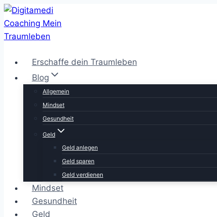
Zum
Inhalt
springen
Erschaffe dein Traumleben
Blog
Allgemein
Mindset
Gesundheit
Geld
Geld anlegen
Geld sparen
Geld verdienen
Mindset
Gesundheit
Geld