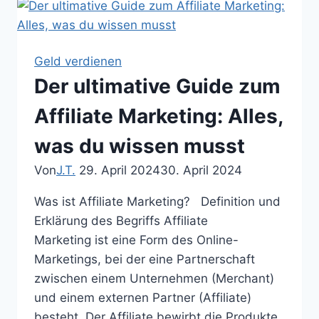
Affiliate
Marketings:
Vorteile,
Geld verdienen
Funktionsweise
Der ultimative Guide zum
und
Rollen
Affiliate Marketing: Alles,
was du wissen musst
Von
J.T.
29. April 2024
30. April 2024
Was ist Affiliate Marketing? Definition und
Erklärung des Begriffs Affiliate
Marketing ist eine Form des Online-
Marketings, bei der eine Partnerschaft
zwischen einem Unternehmen (Merchant)
und einem externen Partner (Affiliate)
besteht. Der Affiliate bewirbt die Produkte