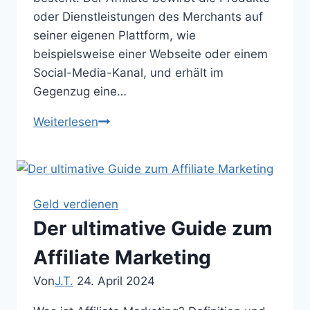
oder Dienstleistungen des Merchants auf
seiner eigenen Plattform, wie
beispielsweise einer Webseite oder einem
Social-Media-Kanal, und erhält im
Gegenzug eine…
Der
Weiterlesen
ultimative
Guide
zum
Affiliate
Geld verdienen
Marketing:
Der ultimative Guide zum
Alles,
was
Affiliate Marketing
du
Von
J.T.
24. April 2024
wissen
musst