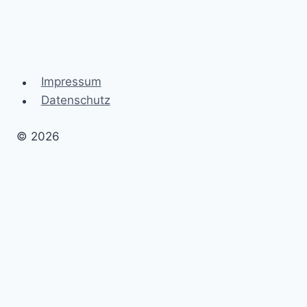
Impressum
Datenschutz
© 2026
Erschaffe dein Traumleben
Untermenü
Blog
umschalten
Allgemein
Mindset
Gesundheit
Untermenü
Geld