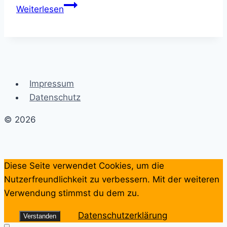
Die
Weiterlesen
Kunst
des
Glücks:
Eine
Reise
Impressum
zur
Datenschutz
inneren
Zufriedenheit
© 2026
Diese Seite verwendet Cookies, um die
Nutzerfreundlichkeit zu verbessern. Mit der weiteren
Verwendung stimmst du dem zu.
Datenschutzerklärung
Verstanden