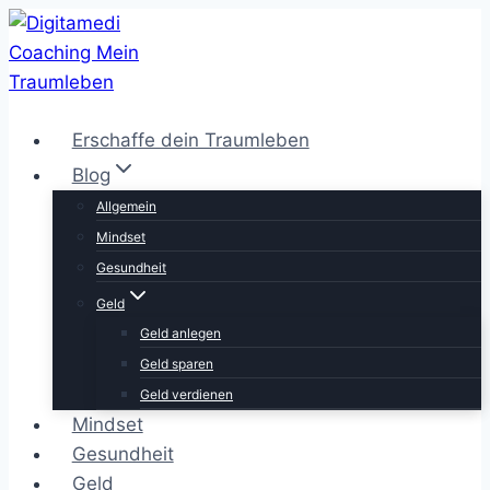
Zum
Inhalt
springen
Erschaffe dein Traumleben
Blog
Allgemein
Mindset
Gesundheit
Geld
Geld anlegen
Geld sparen
Geld verdienen
Mindset
Gesundheit
Geld