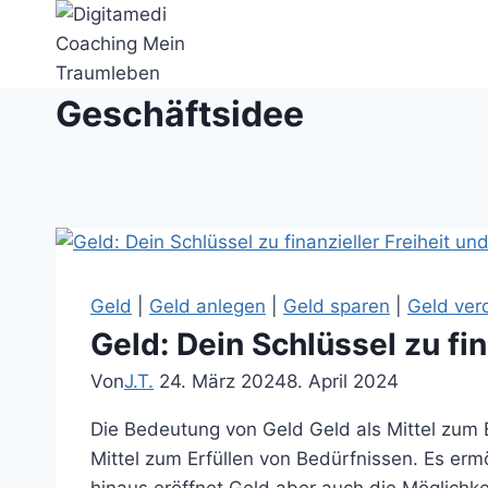
Zum
Inhalt
springen
Geschäftsidee
Geld
|
Geld anlegen
|
Geld sparen
|
Geld ver
Geld: Dein Schlüssel zu fi
Von
J.T.
24. März 2024
8. April 2024
Die Bedeutung von Geld Geld als Mittel zum E
Mittel zum Erfüllen von Bedürfnissen. Es er