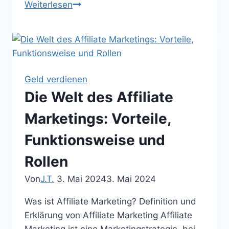
Die
Weiterlesen
Vorteile
der
Selbstständigkeit:
Flexibilität,
Unabhängigkeit
Geld verdienen
und
Die Welt des Affiliate
Kreativität
Marketings: Vorteile,
Funktionsweise und
Rollen
Von
J.T.
3. Mai 2024
3. Mai 2024
Was ist Affiliate Marketing? Definition und
Erklärung von Affiliate Marketing Affiliate