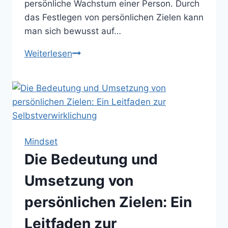
persönliche Wachstum einer Person. Durch
das Festlegen von persönlichen Zielen kann
man sich bewusst auf…
Die
Weiterlesen
Kunst
der
Zielerreichung:
Erfolgreich
persönliche
Ziele
Mindset
setzen
Die Bedeutung und
und
erreichen
Umsetzung von
persönlichen Zielen: Ein
Leitfaden zur