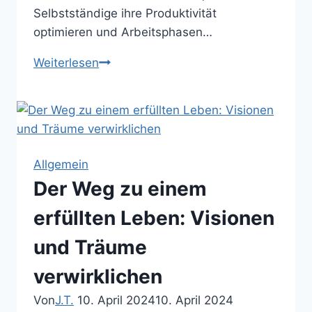
Selbstständige ihre Produktivität
optimieren und Arbeitsphasen…
Die
Weiterlesen
Vorteile
der
Selbstständigkeit:
Flexibilität,
Freiheit
Allgemein
und
Der Weg zu einem
Erfolg
erfüllten Leben: Visionen
und Träume
verwirklichen
Von
J.T.
10. April 2024
10. April 2024