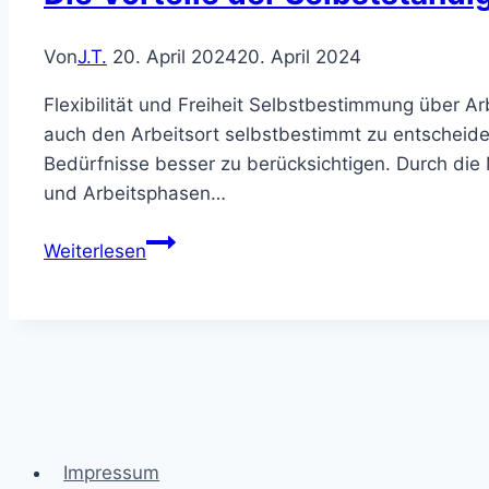
und
Selbstfindung
Von
J.T.
20. April 2024
20. April 2024
Flexibilität und Freiheit Selbstbestimmung über Arb
auch den Arbeitsort selbstbestimmt zu entscheiden. 
Bedürfnisse besser zu berücksichtigen. Durch die Mö
und Arbeitsphasen…
Die
Weiterlesen
Vorteile
der
Selbstständigkeit:
Flexibilität,
Freiheit
und
Erfolg
Impressum