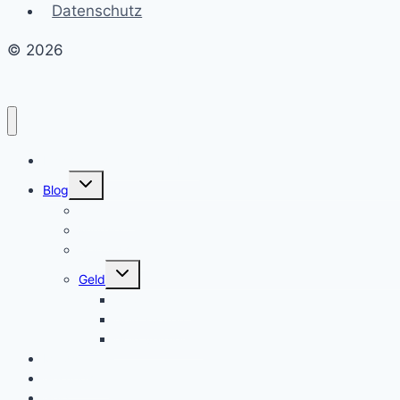
Datenschutz
© 2026
Erschaffe dein Traumleben
Untermenü
Blog
umschalten
Allgemein
Mindset
Gesundheit
Untermenü
Geld
umschalten
Geld anlegen
Geld sparen
Geld verdienen
Mindset
Gesundheit
Geld