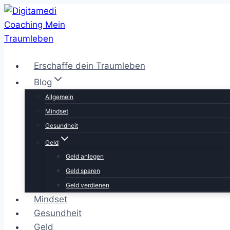
Zum
Inhalt
springen
Erschaffe dein Traumleben
Blog
Allgemein
Mindset
Gesundheit
Geld
Geld anlegen
Geld sparen
Geld verdienen
Mindset
Gesundheit
Geld