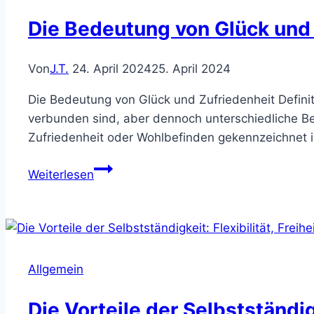
Die Bedeutung von Glück und 
Von
J.T.
24. April 2024
25. April 2024
Die Bedeutung von Glück und Zufriedenheit Definit
verbunden sind, aber dennoch unterschiedliche Bed
Zufriedenheit oder Wohlbefinden gekennzeichnet i
Die
Weiterlesen
Bedeutung
von
Glück
und
Zufriedenheit:
Allgemein
Werte,
Authentizität
Die Vorteile der Selbstständigk