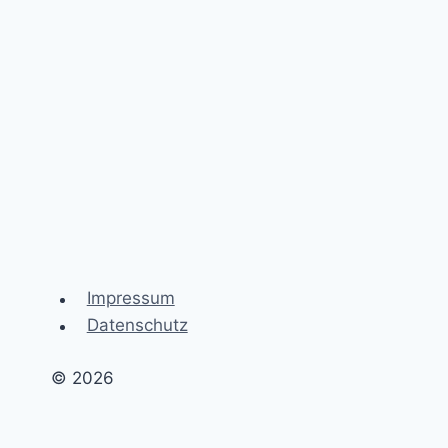
Glück
und
soziales
Wohlbefinden
Impressum
Datenschutz
© 2026