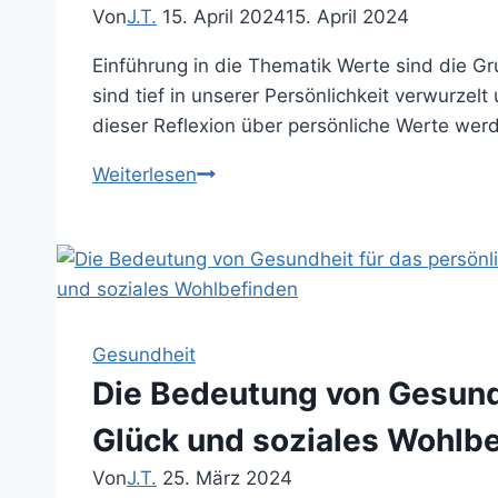
Von
J.T.
15. April 2024
15. April 2024
Einführung in die Thematik Werte sind die Gr
sind tief in unserer Persönlichkeit verwurze
dieser Reflexion über persönliche Werte we
Die
Weiterlesen
Kraft
der
Werte:
Wie
sie
unser
Gesundheit
Leben
Die Bedeutung von Gesundhe
formen
Glück und soziales Wohlb
und
bereichern
Von
J.T.
25. März 2024