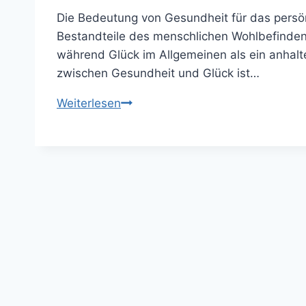
Die Bedeutung von Gesundheit für das persö
Bestandteile des menschlichen Wohlbefindens
während Glück im Allgemeinen als ein anhal
zwischen Gesundheit und Glück ist…
Die
Weiterlesen
Bedeutung
von
Gesundheit
für
das
persönliche
Glück:
Ein
Blick
auf
Gesundheit,