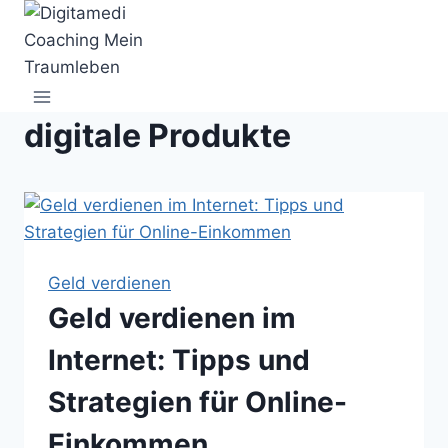
Zum
Inhalt
springen
digitale Produkte
Geld verdienen
Geld verdienen im
Internet: Tipps und
Strategien für Online-
Einkommen