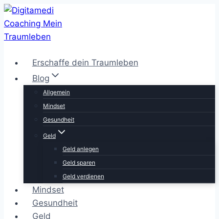
Zum
Inhalt
springen
Erschaffe dein Traumleben
Blog
Allgemein
Mindset
Gesundheit
Geld
Geld anlegen
Geld sparen
Geld verdienen
Mindset
Gesundheit
Geld