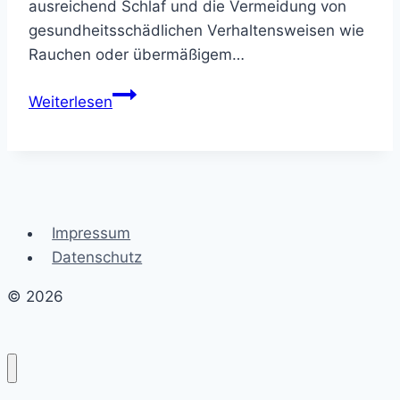
ausreichend Schlaf und die Vermeidung von
gesundheitsschädlichen Verhaltensweisen wie
Rauchen oder übermäßigem…
Die
Weiterlesen
Bedeutung
von
Gesundheit
für
ein
Impressum
glückliches
Datenschutz
Leben:
Ein
© 2026
ganzheitlicher
Ansatz