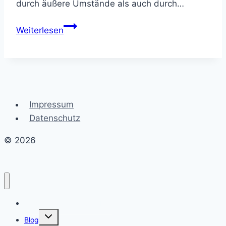
durch äußere Umstände als auch durch…
Auf
Weiterlesen
der
Suche
nach
dem
Glück:
Impressum
Definition,
Datenschutz
Unterschiede
und
© 2026
Einflussfaktoren
Erschaffe dein Traumleben
Untermenü
Blog
umschalten