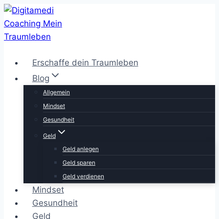
Zum
Inhalt
springen
Erschaffe dein Traumleben
Blog
Allgemein
Mindset
Gesundheit
Geld
Geld anlegen
Geld sparen
Geld verdienen
Mindset
Gesundheit
Geld