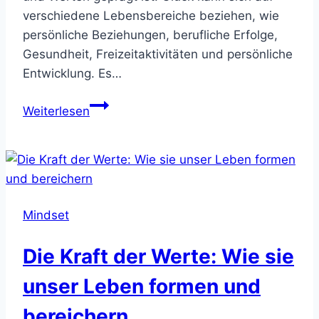
verschiedene Lebensbereiche beziehen, wie
persönliche Beziehungen, berufliche Erfolge,
Gesundheit, Freizeitaktivitäten und persönliche
Entwicklung. Es…
Das
Weiterlesen
Geheimnis
des
Glücks:
Psychologische
Faktoren
Mindset
und
Lebensbereiche,
Die Kraft der Werte: Wie sie
die
unser
unser Leben formen und
Wohlbefinden
bereichern
beeinflussen