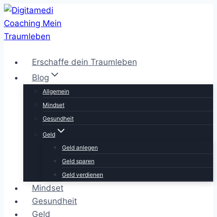
Zum
Inhalt
springen
Erschaffe dein Traumleben
Blog
Allgemein
Mindset
Gesundheit
Geld
Geld anlegen
Geld sparen
Geld verdienen
Mindset
Gesundheit
Geld