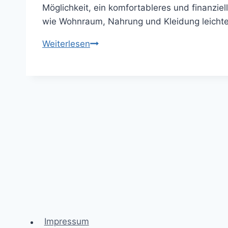
Möglichkeit, ein komfortableres und finanz
wie Wohnraum, Nahrung und Kleidung leichte
Mehr
Weiterlesen
Geld,
mehr
Freiheit:
Strategien
zur
Steigerung
des
Einkommens
und
finanziellen
Erfolgs
Impressum