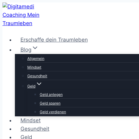
Zum
Inhalt
springen
Erschaffe dein Traumleben
Blog
Allgemein
Mindset
Gesundheit
Geld
Geld anlegen
Geld sparen
Geld verdienen
Mindset
Gesundheit
Geld