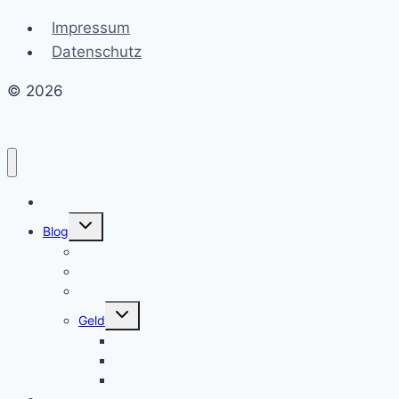
Impressum
Datenschutz
© 2026
Erschaffe dein Traumleben
Untermenü
Blog
umschalten
Allgemein
Mindset
Gesundheit
Untermenü
Geld
umschalten
Geld anlegen
Geld sparen
Geld verdienen