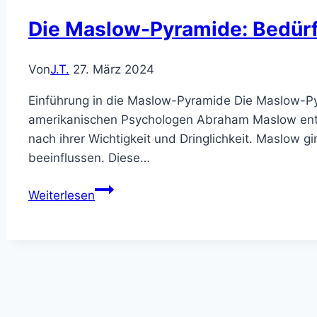
Die Maslow-Pyramide: Bedürfn
Von
J.T.
27. März 2024
Einführung in die Maslow-Pyramide Die Maslow-Py
amerikanischen Psychologen Abraham Maslow entwi
nach ihrer Wichtigkeit und Dringlichkeit. Maslow 
beeinflussen. Diese…
Die
Weiterlesen
Maslow-
Pyramide:
Bedürfnisse,
Motivation
und
Erfüllung