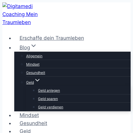
Zum
Inhalt
springen
Erschaffe dein Traumleben
Blog
Allgemein
Mindset
Gesundheit
Geld
Geld anlegen
Geld sparen
Geld verdienen
Mindset
Gesundheit
Geld