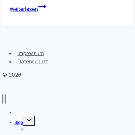
Die
Weiterlesen
Kraft
der
Bewegung:
Gesundheit
durch
Impressum
Aktivität
Datenschutz
© 2026
Erschaffe dein Traumleben
Untermenü
Blog
umschalten
Allgemein