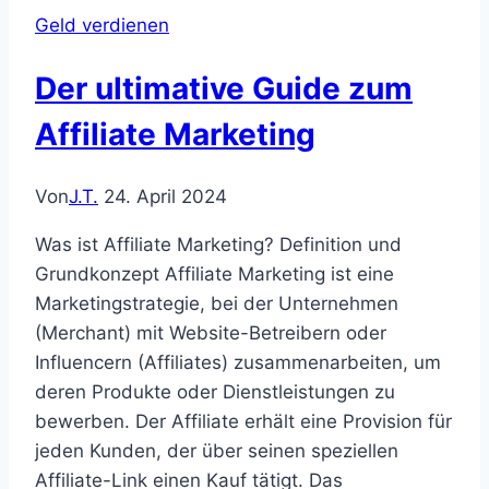
Affiliate
Geld verdienen
Marketing:
Alles,
Der ultimative Guide zum
was
du
Affiliate Marketing
wissen
musst
Von
J.T.
24. April 2024
Was ist Affiliate Marketing? Definition und
Grundkonzept Affiliate Marketing ist eine
Marketingstrategie, bei der Unternehmen
(Merchant) mit Website-Betreibern oder
Influencern (Affiliates) zusammenarbeiten, um
deren Produkte oder Dienstleistungen zu
bewerben. Der Affiliate erhält eine Provision für
jeden Kunden, der über seinen speziellen
Affiliate-Link einen Kauf tätigt. Das