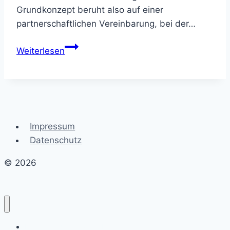
Grundkonzept beruht also auf einer
partnerschaftlichen Vereinbarung, bei der…
Der
Weiterlesen
ultimative
Guide
zum
Affiliate
Marketing
Impressum
Datenschutz
© 2026
Erschaffe dein Traumleben