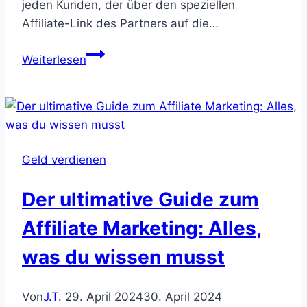
jeden Kunden, der über den speziellen
Affiliate-Link des Partners auf die…
Erfolgreich
Weiterlesen
im
Affiliate-
Marketing:
Grundlagen,
Vorteile
Geld verdienen
und
Herausforderungen
Der ultimative Guide zum
Affiliate Marketing: Alles,
was du wissen musst
Von
J.T.
29. April 2024
30. April 2024