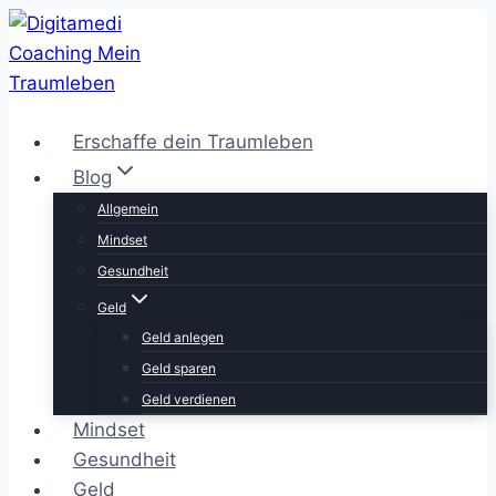
Zum
Inhalt
springen
Erschaffe dein Traumleben
Blog
Allgemein
Mindset
Gesundheit
Geld
Geld anlegen
Geld sparen
Geld verdienen
Mindset
Gesundheit
Geld